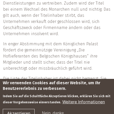
Dienstleistungen zu vertreiben. Zudem wird der Titel
bei einem Wechsel des Monarchen null und nichtig. Das
gilt auch, wenn der Titelinhaber stirbt, das
Unternehmen verkauft oder geschlossen wird, sich
Geschäftszweck oder Firmenname ändern oder das
Unternehmen insolvent wird.
In enger Abstimmung mit dem Königlichen Palast
fördert die gemeinnützige Vereinigung „Die
Hoflieferanten des Belgischen Königshauses“ ihre
Mitglieder und stellt sicher, dass der Titel nie
unberechtigt oder missbräuchlich geführt wird.
Die Liste der Titelinhaber ist dabei nicht begrenzt. Sie
Wir verwenden Cookies auf dieser Website, um Ihr
wächst und verändert sich mit der Zeit, abhängig von
Benutzererlebnis zu verbessern.
den Anforderungen des Hofes und den eingereichten
Indem Sie auf die Schaltfläche Akzeptieren klicken, erklären Sie sich mit
Anträgen.
Weitere Informationen
dieser Vorgehensweise einverstanden.
Footer
© hdbk 2025
Kontakt
Regeln
Monarchie.be
Akzeptieren
Nein, danke