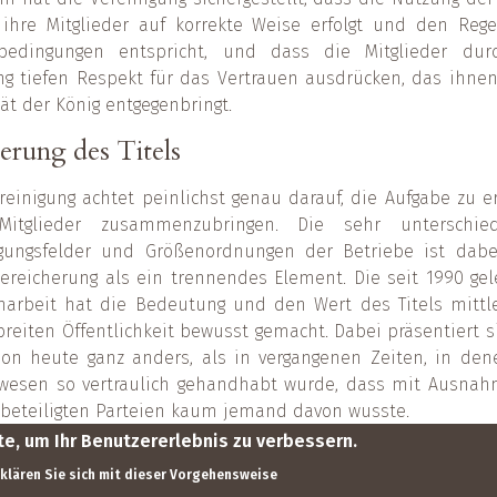
ihre Mitglieder auf korrekte Weise erfolgt und den Reg
zbedingungen entspricht, und dass die Mitglieder dur
g tiefen Respekt für das Vertrauen ausdrücken, das ihne
ät der König entgegenbringt.
erung des Titels
reinigung achtet peinlichst genau darauf, die Aufgabe zu er
Mitglieder zusammenzubringen. Die sehr unterschied
igungsfelder und Größenordnungen der Betriebe ist dabe
ereicherung als ein trennendes Element. Die seit 1990 gel
arbeit hat die Bedeutung und den Wert des Titels mittl
breiten Öffentlichkeit bewusst gemacht. Dabei präsentiert s
ion heute ganz anders, als in vergangenen Zeiten, in de
zwesen so vertraulich gehandhabt wurde, dass mit Ausnah
 beteiligten Parteien kaum jemand davon wusste.
e, um Ihr Benutzererlebnis zu verbessern.
erklären Sie sich mit dieser Vorgehensweise
© hdbk 2025
Kontakt
Regeln
Monarchie.be