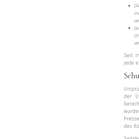
Di
i
ve
Je
U
ve
Seit i
jede e
Schu
Ursprü
der Ü
berec
wurde
Presse
des Kö
Seitde