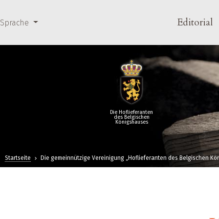
Direkt zum Inhalt
Main 
Editorial
Sprache
Die Hoflieferanten
des Belgischen
Königshauses
Startseite
Die gemeinnützige Vereinigung „Hoflieferanten des Belgischen K