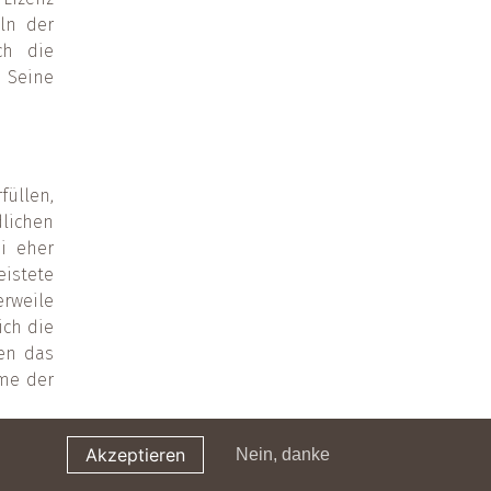
eln der
ch die
n Seine
füllen,
lichen
i eher
eistete
erweile
ich die
nen das
me der
Akzeptieren
Nein, danke