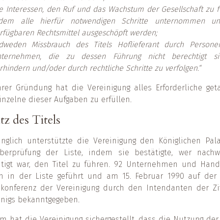
e Interessen, den Ruf und das Wachstum der Gesellschaft zu f
ndem alle hierfür notwendigen Schritte unternommen un
rfügbaren Rechtsmittel ausgeschöpft werden;
dweden Missbrauch des Titels Hoflieferant durch Person
nternehmen, die zu dessen Führung nicht berechtigt si
rhindern und/oder durch rechtliche Schritte zu verfolgen.“
hrer Gründung hat die Vereinigung alles Erforderliche ge
inzelne dieser Aufgaben zu erfüllen.
tz des Titels
nglich unterstützte die Vereinigung den Königlichen Pal
berprüfung der Liste, indem sie bestätigte, wer nachwe
htigt war, den Titel zu führen. 92 Unternehmen und Hand
n in der Liste geführt und am 15. Februar 1990 auf der 
konferenz der Vereinigung durch den Intendanten der Ziv
nigs bekanntgegeben.
m hat die Vereinigung sichergestellt, dass die Nutzung der