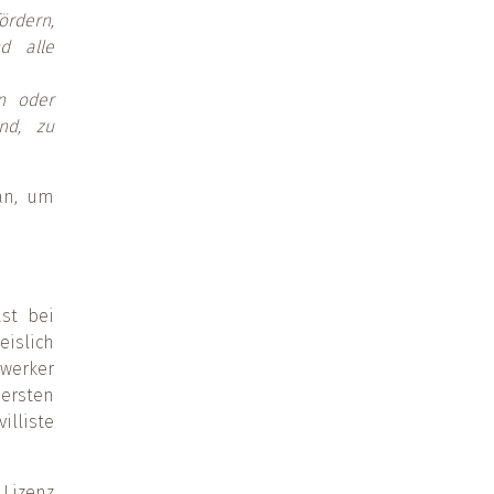
ördern,
d alle
en oder
nd, zu
tan, um
ast bei
islich
werker
ersten
illiste
 Lizenz