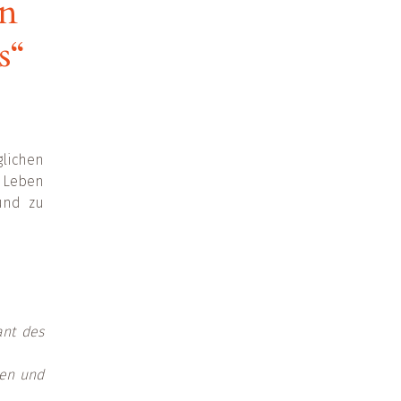
en
s“
lichen
 Leben
 und zu
ant des
ren und