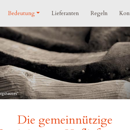
navigation
Bedeutung
Lieferanten
Regeln
Kon
önigshauses“
Die gemeinnützige