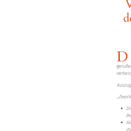
V
d
D
gerufe
vertei
Auszug 
„Zweck
Di
Be
Al
ih